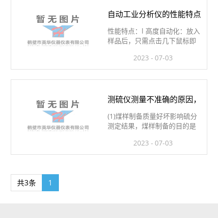
否完整；3、准备约50kg蒸馏水
自动工业分析仪的性能特点
或去
性能特点：l 高度自动化：放入
样品后，只需点击几下鼠标即
可自动完成测试并打印结果，
2023
07-03
操作简单。l 测试准确：经过对
二十多个标准煤样的测试，其
结果均准确无误；与国标方法
作对比试验，测试精度符合要
测硫仪测量不准确的原因，
求；l 效
(1)煤样制备质量好坏影响硫分
怎么办
测定结果，煤样制备的目的是
将采集的煤样，经过破碎，混
2023
07-03
合和缩分等程序制备成有代表
性分析用的煤样。煤样应按标
准规定的制样系统及时制备成
分析煤样，如果不按规程操
共3条
1
作，如没有按比例